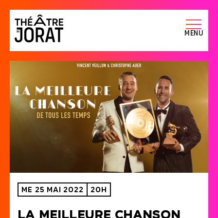
Menu
me 25 Mai 2022
20H
L
a
m
e
i
l
l
e
u
r
e
c
h
a
n
s
o
n