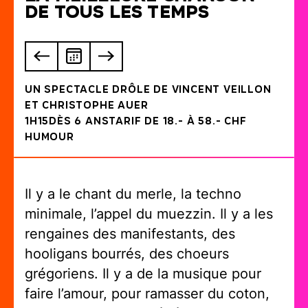
d
e
t
o
u
s
l
e
s
t
e
m
p
s
Un spectacle drôle de Vincent Veillon
et Christophe Auer
1h15
DÈS 6 ANS
TARIF DE 18.- À 58.- CHF
Humour
Il y a le chant du merle, la techno
minimale, l’appel du muezzin. Il y a les
rengaines des manifestants, des
hooligans bourrés, des choeurs
grégoriens. Il y a de la musique pour
faire l’amour, pour ramasser du coton,