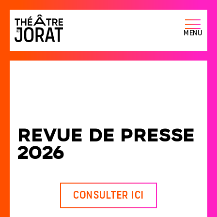
Menu
R
e
v
u
e
d
e
p
r
e
s
s
e
2
0
2
6
Consulter ici