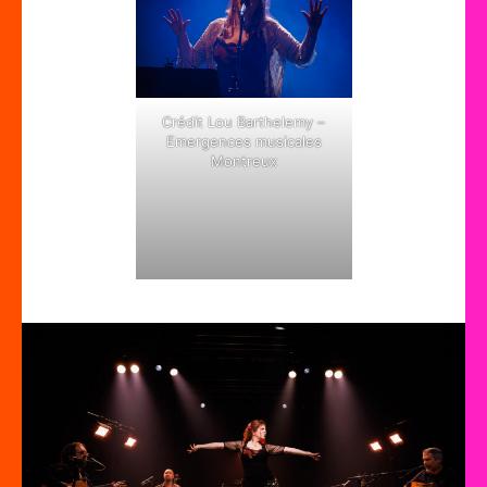
Crédit Lou Barthelemy –
Emergences musicales
Montreux