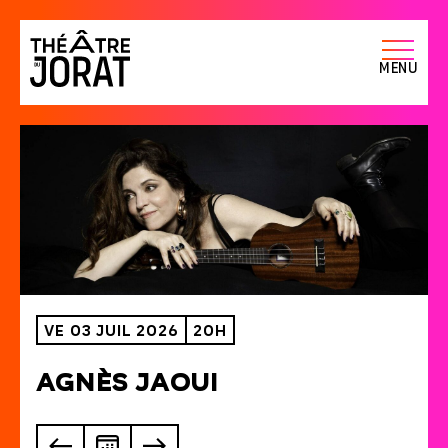
Menu
ve 03 Juil 2026
20H
A
g
n
è
s
J
a
o
u
i